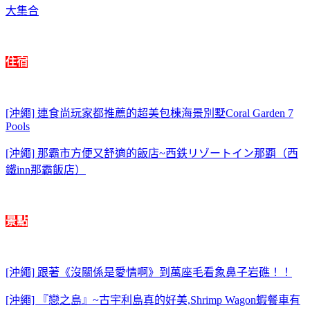
大集合
住宿
[沖繩] 連食尚玩家都推薦的超美包棟海景別墅Coral Garden 7
Pools
[沖繩] 那霸市方便又舒適的飯店~西鉄リゾートイン那覇（西
鐵inn那霸飯店）
景點
[沖繩] 跟著《沒關係是愛情啊》到萬座毛看象鼻子岩礁！！
[沖繩] 『戀之島』~古宇利島真的好美,Shrimp Wagon蝦餐車有