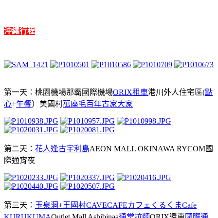
沖繩行程
第一天：桃園機場
那霸國際機場
ORIX租車
港川外人住宅區(
點
心
+
午餐
）
美國村
萬座毛
百年古家大家
第二天：
花人逢
古宇利島
AEON MALL OKINAWA RYCOM
國
際通宵夜
第三天：
玉泉洞+王國村
CAVECAFE
カフェくるくまCafe
KURUKUMA
Outlet Mall Ashibinaa
通堂拉麵
ORIX還車
國際通