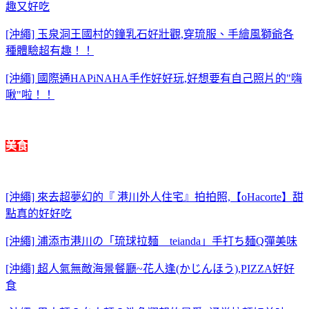
趣又好吃
[沖繩] 玉泉洞王國村的鐘乳石好壯觀,穿琉服、手繪風獅爺各
種體驗超有趣！！
[沖繩] 國際通HAPiNAHA手作好好玩,好想要有自己照片的"嗨
啾"啦！！
美食
[沖繩] 來去超夢幻的『 港川外人住宅』拍拍照,【oHacorte】甜
點真的好好吃
[沖繩] 浦添市港川の「琉球拉麺 teianda」手打ち麺Q彈美味
[沖繩] 超人氣無敵海景餐廳~花人逢(かじんほう),PIZZA好好
食