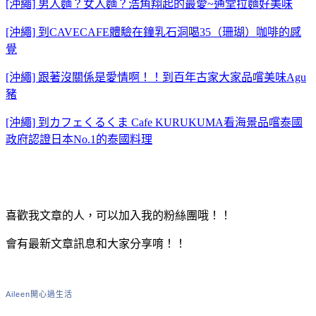
[沖繩] 男人麵？女人麵？浩角翔起的最愛~通堂拉麵好美味
[沖繩] 到CAVECAFE體驗在鐘乳石洞喝35（珊瑚）咖啡的感
覺
[沖繩] 跟著沒關係是愛情啊！！到百年古家大家品嚐美味Agu
豬
[沖繩] 到カフェくるくま Cafe KURUKUMA看海景品嚐泰國
政府認證日本No.1的泰國料理
喜歡我文章的人，可以加入我的粉絲團哦！！
會有最新文章訊息和大家分享唷！！
Aileen開心過生活