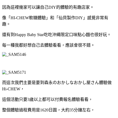
因為這裡幾家可以讓自己DIY的體驗的有趣店家。
像「HI-CHEW軟糖體驗」和「仙貝製作DIY」感覺非常有
趣。
還有到Happy Baby Star吃吃沖繩限定口味點心麵也很好玩。
每一種我都好想自己去體驗看看，應該會很不錯。
而這次我們主要是要到森永のおかしなおかし屋さん體驗做
Hi-CHEW，
這個活動只要3歲以上都可以付費報名體驗看看，
整個體驗過程費用是1620日圓，大約35分鐘左右，