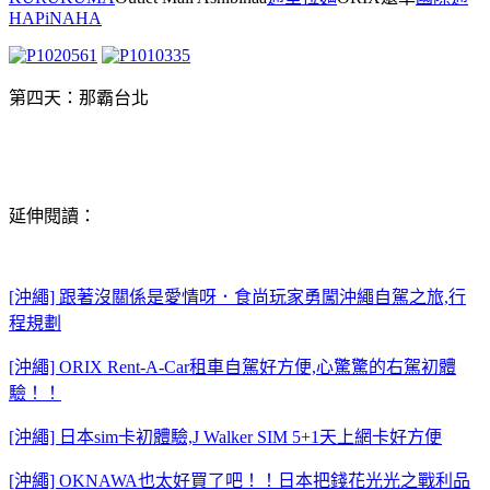
HAPiNAHA
第四天：那霸
台北
延伸閱讀：
[沖繩] 跟著沒關係是愛情呀．食尚玩家勇闖沖繩自駕之旅,行
程規劃
[沖繩] ORIX Rent-A-Car租車自駕好方便,心驚驚的右駕初體
驗！！
[沖繩] 日本sim卡初體驗,J Walker SIM 5+1天上網卡好方便
[沖繩] OKNAWA也太好買了吧！！日本把錢花光光之戰利品