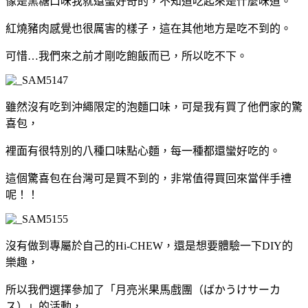
像是黑糖口味我就還蠻好奇的，不知道吃起來是什麼味道。
紅燒豬肉感覺也很厲害的樣子，這在其他地方是吃不到的。
可惜…我們來之前才剛吃飽飯而已，所以吃不下。
雖然沒有吃到沖繩限定的泡麵口味，可是我有買了他們家的驚
喜包，
裡面有很特別的八種口味點心麵，每一種都還蠻好吃的。
這個驚喜包在台灣可是買不到的，非常值得買回來當伴手禮
呢！！
沒有做到專屬於自己的Hi-CHEW，還是想要體驗一下DIY的
樂趣，
所以我們選擇參加了「月亮米果馬戲團（ばかうけサーカ
ス）」的活動，