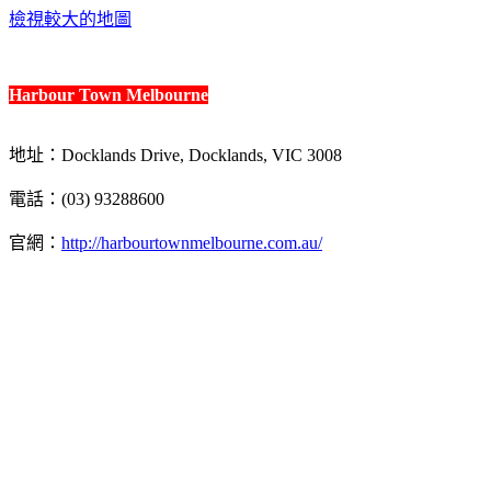
檢視較大的地圖
Harbour Town Melbourne
地址：Docklands Drive, Docklands, VIC 3008
電話：(03) 93288600
官網：
http://harbourtownmelbourne.com.au/