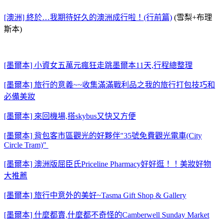
[澳洲] 終於…我期待好久的澳洲成行啦！(行前篇)
(雪梨+布理
斯本)
[墨爾本] 小資女五萬元瘋狂走跳墨爾本11天,行程總整理
[墨爾本] 旅行的意義~~收集滿滿戰利品之我的旅行打包技巧和
必備美妝
[墨爾本] 來回機場,搭skybus又快又方便
[墨爾本] 背包客市區觀光的好夥伴"35號免費觀光電車(City
Circle Tram)"
[墨爾本] 澳洲版屈臣氏Priceline Pharmacy好好逛！！美妝好物
大推薦
[墨爾本] 旅行中意外的美好~Tasma Gift Shop & Gallery
[墨爾本] 什麼都賣,什麼都不奇怪的Camberwell Sunday Market