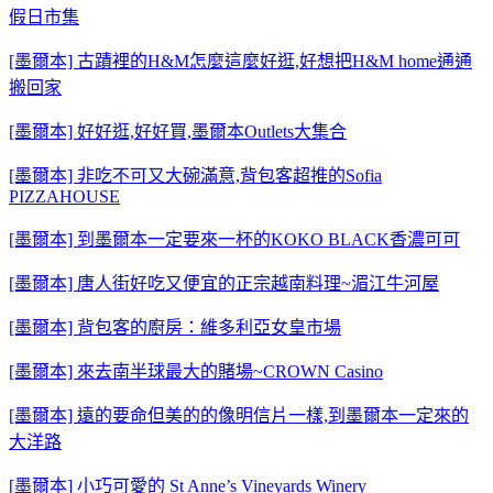
假日市集
[墨爾本] 古蹟裡的H&M怎麼這麼好逛,好想把H&M home通通
搬回家
[墨爾本] 好好逛,好好買,墨爾本Outlets大集合
[墨爾本] 非吃不可又大碗滿意,背包客超推的Sofia
PIZZAHOUSE
[墨爾本] 到墨爾本一定要來一杯的KOKO BLACK香濃可可
[墨爾本] 唐人街好吃又便宜的正宗越南料理~湄江牛河屋
[墨爾本] 背包客的廚房：維多利亞女皇市場
[墨爾本] 來去南半球最大的賭場~CROWN Casino
[墨爾本] 遠的要命但美的的像明信片一樣,到墨爾本一定來的
大洋路
[墨爾本] 小巧可愛的 St Anne’s Vineyards Winery