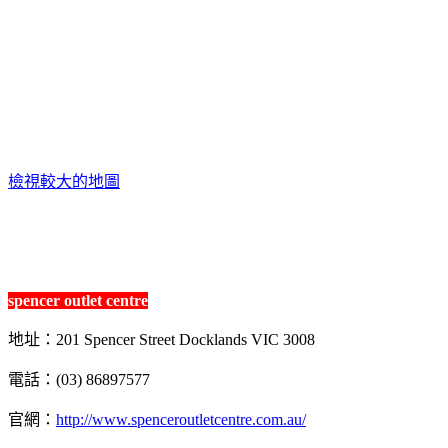
檢視較大的地圖
spencer outlet centre
地址：201 Spencer Street Docklands VIC 3008
電話：(03) 86897577
官網：
http://www.spenceroutletcentre.com.au/