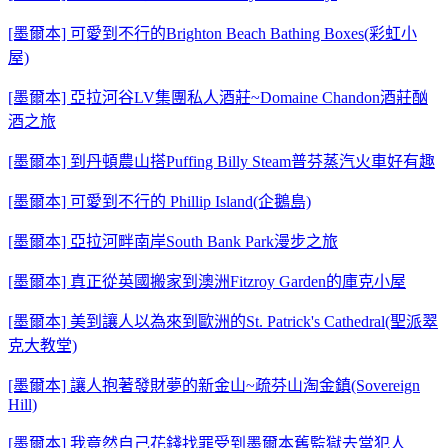
[墨爾本] 可愛到不行的Brighton Beach Bathing Boxes(彩虹小
屋)
[墨爾本] 亞拉河谷LV集團私人酒莊~Domaine Chandon酒莊酗
酒之旅
[墨爾本] 到丹頓農山搭Puffing Billy Steam普芬蒸汽火車好有趣
[墨爾本] 可愛到不行的 Phillip Island(企鵝島)
[墨爾本] 亞拉河畔南岸South Bank Park漫步之旅
[墨爾本] 真正從英國搬家到澳洲Fitzroy Garden的庫克小屋
[墨爾本] 美到讓人以為來到歐洲的St. Patrick's Cathedral(聖派翠
克大教堂)
[墨爾本] 讓人抱著發財夢的新金山~疏芬山淘金鎮(Sovereign
Hill)
[墨爾本] 我竟然自己花錢找罪受到墨爾本舊監獄去當犯人