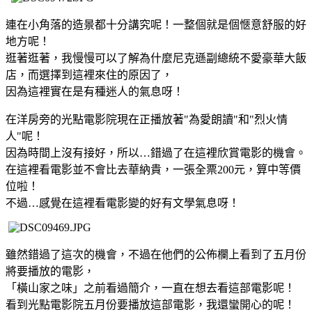
連在小角落的造景都十分講究呢！一整個就是個愜意舒服的好
地方呢！
逛著逛著，我慢慢可以了解為什麼尼克遜副總統不愛豪華大飯
店，而選擇到這裡來住的原因了，
因為這裡實在是有種迷人的氣息呀！
在洋房旁的光點電影院現在正播放著"為愛朗讀"和"烈火情
人"呢！
因為時間上沒有接好，所以…錯過了在這裡欣賞電影的機會。
在這裡看電影並不會比去華納貴，一張全票200元，算中等價
位啦！
不過…感覺在這裡看電影變的好有文學氣息呀！
雖然錯過了這次的機會，不過在他們的公佈欄上看到了五月份
將要播放的電影，
「橫山家之味」之前看過簡介，一直在想去看這部電影呢！
看到光點電影院五月份要播放這部電影，我還蠻開心的呢！