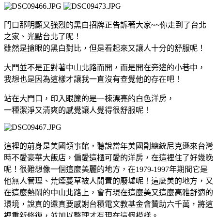
門口那明顯又強烈的黑白招牌正告訴著大家~~你走到了台北
之家、光點台北了呢！
雖然是搶眼的黑白對比，但是看起來又讓人十分的舒服呢！
大門並不是正對著中山北路而開，而是開在旁邊的小巷中，
我想也是因為這樣才讓我一直沒有查覺他的存在吧！
站在大門口，印入眼簾的是一棟漂亮的白色洋房，
一種潔淨又清爽的感覺讓人覺得很舒服呢！
這裡的前身是美國領事館，聽說當年美國副總統尼克遜來台灣
時不愛豪華大飯店，偏愛這櫃可愛的洋房，在這裡住了好幾晚
呢！很難想像一個這麼美麗的地方，在1979-1997年期間它是
他無人管理、荒煙蔓草被人閒置的廢墟呢！這麼美的地方，又
在這麼熱鬧的中山北路上，會有現在這麼美又這麼高雅舒適的
環境，說真的還真要感謝台積電文教基金會贊助六千萬，將這
裡重新修復，並加以整理才有現在這個模樣。