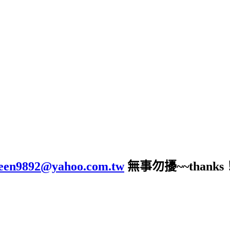
leen9892@yahoo.com.tw
無事勿擾~~thanks