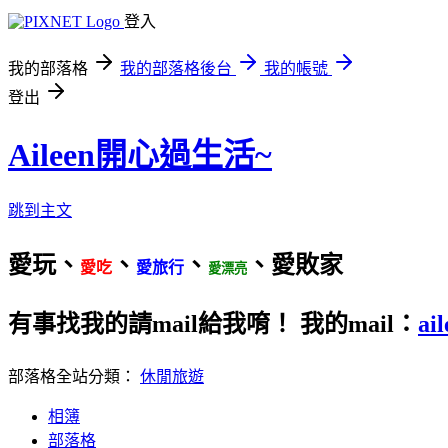
登入
我的部落格
我的部落格後台
我的帳號
登出
Aileen開心過生活~
跳到主文
愛玩、
、
、
、愛敗家
愛吃
愛旅行
愛漂亮
有事找我的請mail給我唷！ 我的mail：
ai
部落格全站分類：
休閒旅遊
相簿
部落格