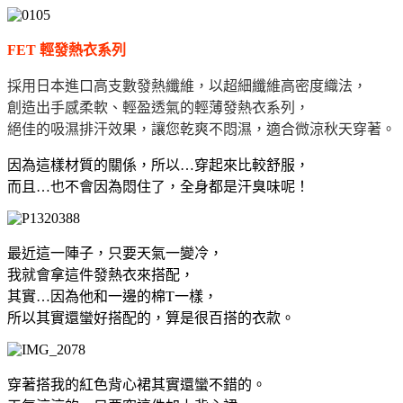
FET 輕發熱衣系列
採用日本進口高支數發熱纖維，以超細纖維高密度織法，
創造出手感柔軟、輕盈透氣的輕薄發熱衣系列，
絕佳的吸濕排汗效果，讓您乾爽不悶濕，適合微涼秋天穿著。
因為這樣材質的關係，所以…穿起來比較舒服，
而且…也不會因為悶住了，全身都是汗臭味呢！
最近這一陣子，只要天氣一變冷，
我就會拿這件發熱衣來搭配，
其實…因為他和一邊的棉T一樣，
所以其實還蠻好搭配的，算是很百搭的衣款。
穿著搭我的紅色背心裙其實還蠻不錯的。