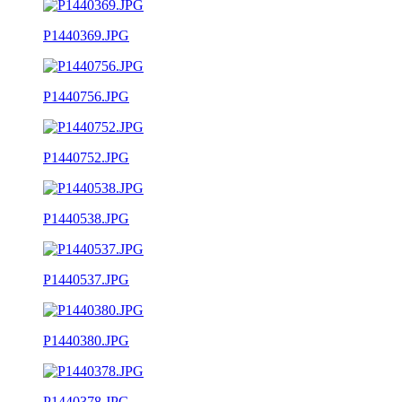
P1440369.JPG
P1440756.JPG
P1440752.JPG
P1440538.JPG
P1440537.JPG
P1440380.JPG
P1440378.JPG