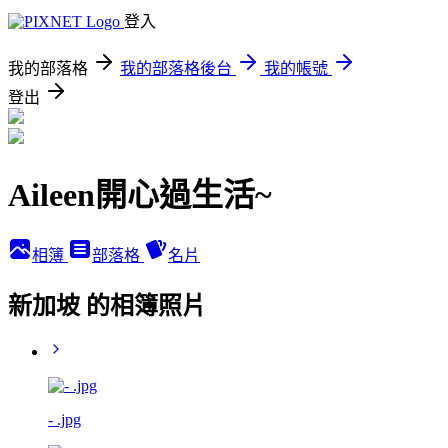
登入
我的部落格
我的部落格後台
我的帳號
登出
Aileen開心過生活~
相簿
部落格
名片
新加坡 的相簿照片
- .jpg