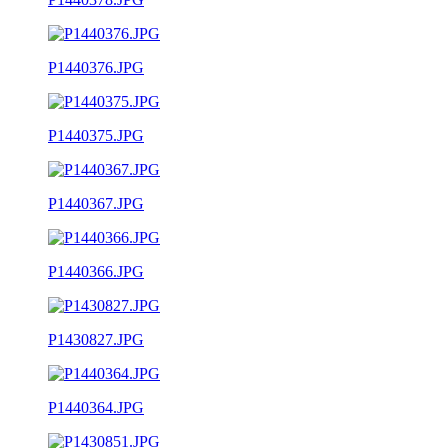
P1440376.JPG
P1440375.JPG
P1440367.JPG
P1440366.JPG
P1430827.JPG
P1440364.JPG