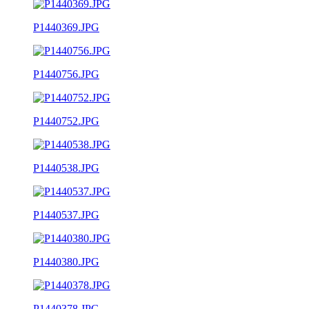
P1440369.JPG
P1440756.JPG
P1440752.JPG
P1440538.JPG
P1440537.JPG
P1440380.JPG
P1440378.JPG