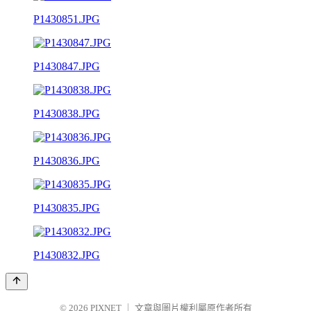
P1430851.JPG
P1430847.JPG
P1430838.JPG
P1430836.JPG
P1430835.JPG
P1430832.JPG
© 2026
PIXNET
｜
文章與圖片權利屬原作者所有