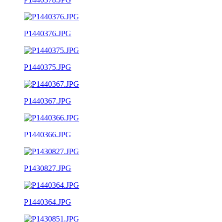
P1440376.JPG
P1440375.JPG
P1440367.JPG
P1440366.JPG
P1430827.JPG
P1440364.JPG